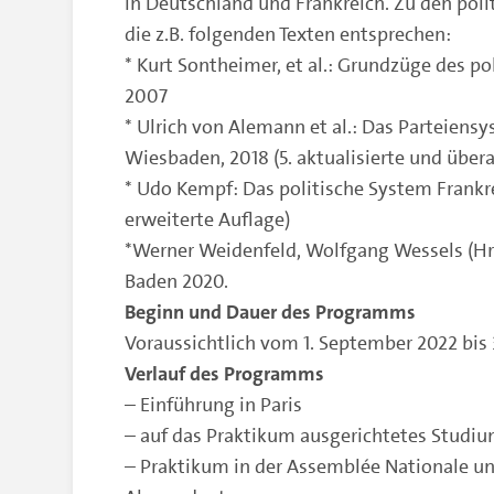
in Deutschland und Frankreich. Zu den pol
die z.B. folgenden Texten entsprechen:
* Kurt Sontheimer, et al.: Grundzüge des 
2007
* Ulrich von Alemann et al.: Das Parteien
Wiesbaden, 2018 (5. aktualisierte und überar
* Udo Kempf: Das politische System Frankre
erweiterte Auflage)
*Werner Weidenfeld, Wolfgang Wessels (Hrsg
Baden 2020.
Beginn und Dauer des Programms
Voraussichtlich vom 1. September 2022 bis 
Verlauf des Programms
– Einführung in Paris
– auf das Praktikum ausgerichtetes Studium
– Praktikum in der Assemblée Nationale u