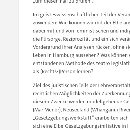
„um diesen Fall zu prüfen“.
Im geisteswissenschaftlichen Teil der Ver
zuwenden: Wie können wir mit der Elbe an
dabei mit und von feministischen und indi
die Fürsorge, Reziprozität und ein sich ve
Vordergrund ihrer Analysen rücken, ohne s
Leben in Hamburg aussehen? Was können wi
entstandenen Methode des teatro legislativ
als (Rechts-)Person lernen?
Ziel des juristischen Teils der Lehrveransta
rechtlichen Möglichkeiten der Zuerkennung
diesem Zwecke werden modellgebende Gese
(Mar Menor), Neuseeland (Whanganui River)
„Gesetzgebungswerkstatt“ erarbeiten sich
sich eine Elbe-Gesetzgebungsinitiative i