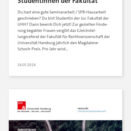
Studentinnen der Fakultät
Du hast eine gute Seminararbeit / SPB-Hausarbeit
geschrieben? Du bist Studentin der Jur. Fakultät der
UHH? Dann bewirb Dich jetzt! Zur ge­ziel­ten För­de­
rung be­gab­ter Frau­en ver­gibt das­ Gleich­stel­
lungsreferat der Fa­kul­tät für Rechts­wis­sen­schaft ­der
Uni­ver­si­tät Ham­burg jähr­lich den Magdalene-
Schoch-­Preis. Pro Jahr wird…
24.01.2024