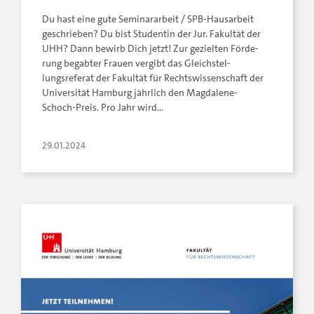
Du hast eine gute Seminararbeit / SPB-Hausarbeit
geschrieben? Du bist Studentin der Jur. Fakultät der
UHH? Dann bewirb Dich jetzt! Zur ge­ziel­ten För­de­
rung be­gab­ter Frau­en ver­gibt das­ Gleich­stel­
lungsreferat der Fa­kul­tät für Rechts­wis­sen­schaft ­der
Uni­ver­si­tät Ham­burg jähr­lich den Magdalene-
Schoch-­Preis. Pro Jahr wird…
29.01.2024