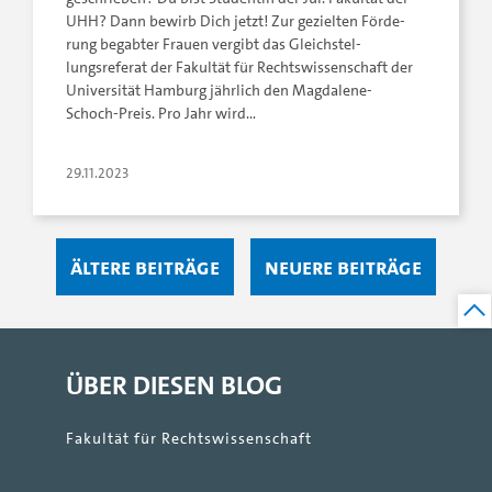
UHH? Dann bewirb Dich jetzt! Zur ge­ziel­ten För­de­
rung be­gab­ter Frau­en ver­gibt das­ Gleich­stel­
lungsreferat der Fa­kul­tät für Rechts­wis­sen­schaft ­der
Uni­ver­si­tät Ham­burg jähr­lich den Magdalene-
Schoch-­Preis. Pro Jahr wird…
29.11.2023
Ältere Beiträge
Neuere Beiträge
ÜBER DIESEN BLOG
Fakultät für Rechtswissenschaft