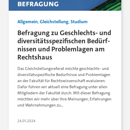
Allgemein
,
Gleichstellung
,
Studium
Be­fragung zu Ge­schlechts- und
di­ver­si­täts­spe­zi­fi­schen Be­dürf­
nis­sen und Pro­blem­la­gen am
Rechtshaus
Das Gleichstellungsreferat möchte geschlechts- und
diversitätsspezifische Bedürfnisse und Problemlagen
an der Fakultät für Rechtswissenschaft evaluieren.
Dafür führen wir aktuell eine Befragung unter allen
Mitgliedern der Fakultät durch. Mit dieser Befragung
möchten wir mehr über Ihre Meinungen, Erfahrungen
und Wahrnehmungen zu…
24.01.2024